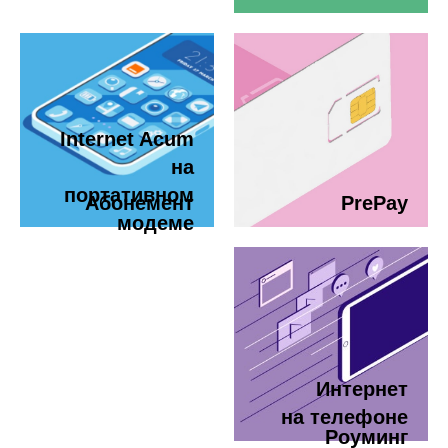
Internet Acum
на
портативном
Абонемент
PrePay
модеме
Интернет
на телефоне
Роуминг