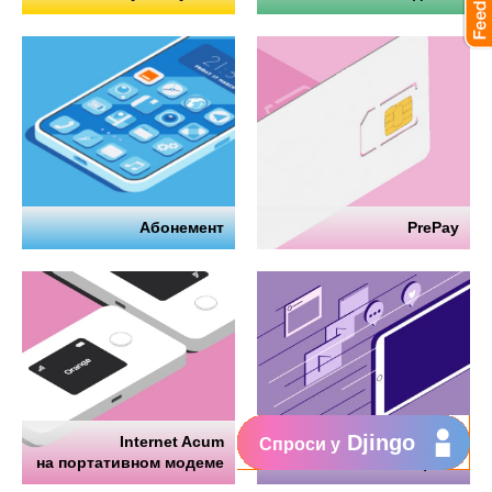
Абонемент
PrePay
Djingo
Internet Acum
Интернет
Спроси у
на портативном модеме
на телефоне