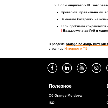
Если индикатор НЕ загорает
Проверьте,
правильно ли в
Замените батарейки на новы
Если проблема сохраняется 
!
Возьмите с собой в мага
В разделе
orange помощь интернет
странице
Интернет и ТВ
.
Полезное
Об Orange Moldova
ISO