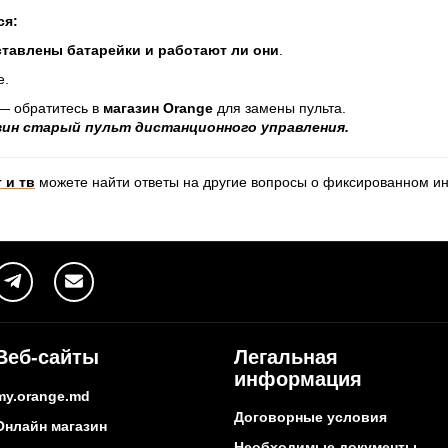
ся:
ставлены батарейки и работают ли они
.
е.
— обратитесь в
магазин Orange
для замены пульта.
зин старый пульт дистанционного управления.
 и тв
можете найти ответы на другие вопросы о фиксированном и
Веб-сайты
Легальная
информация
my.orange.md
Договорные условия
Онлайн магазин
Необходимые документы