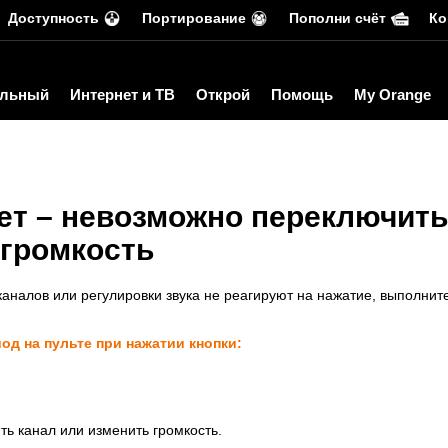
Доступность
Портирование
Пополни счёт
Ко
льный
Интернет и ТВ
Открой
Помощь
My Orange
ет – невозможно переключить
 громкость
аналов или регулировки звука не реагируют на нажатие, выполнит
од на пульте при нажатии кнопки:
ь канал или изменить громкость.