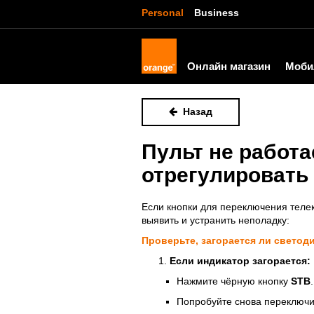
Personal
Business
Онлайн магазин
Моби
Назад
Пульт не работа
отрегулировать
Если кнопки для переключения телек
выявить и устранить неполадку:
Проверьте, загорается ли светоди
Если индикатор загорается:
Нажмите чёрную кнопку
STB
.
Попробуйте снова переключит