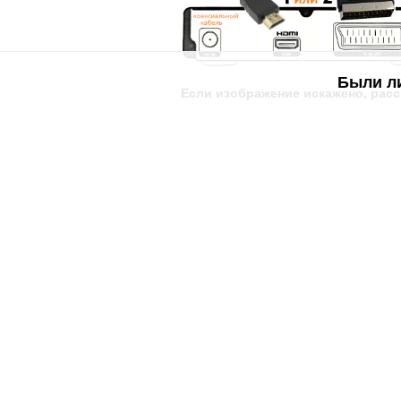
Были л
Если изображение искажено, расс
Убедитесь, что коаксиальный кабел
Если отсутствует и звук, и изображе
Если вам не удаётс, обратитесь в
Сл