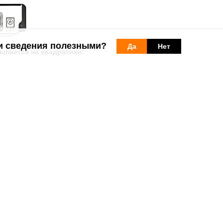
и сведения полезными?
Да
Нет
ыпается на квадратики:
ь хорошо зафиксирован
к:
Телевизору
→TV BOX
(1)
→ к сплиттеру
(
ние ТВ, смотрите статью:
Что делать, если телевизионные услуги
ужбу Заботы о Клиентах
. Позвоните, находясь рядом с телевизором