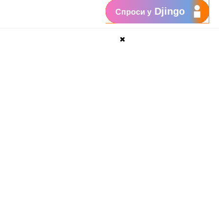
Djingo
Спроси у
2, 3)
→
к
оптическому приемнику.
 не работают с TV Box HD
, чтобы консультант мог провести