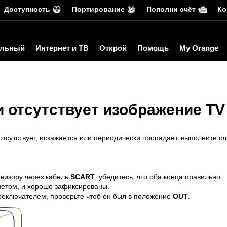
Доступность
Портирование
Пополни счёт
Ко
льный
Интернет и ТВ
Открой
Помощь
My Orange
и отсутствует изображение TV
 отсутствует, искажается или периодически пропадает, выполните 
визору через кабель
SCART
, убедитесь, что оба конца правильно
цветом, и хорошо зафиксированы.
реключателем, проверьте чтоб он был в положение
OUT
.