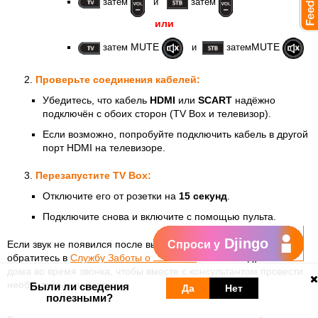
затем
и
затем
или
MUTE
MUTE
затем
и
затем
Проверьте соединения кабелей:
Убедитесь, что кабель
HDMI
или
SCART
надёжно
подключён с обоих сторон (TV Box и телевизор).
Если возможно, попробуйте подключить кабель в другой
порт HDMI на телевизоре.
Перезапустите TV Box:
Отключите его от розетки на
15 секунд
.
Подключите снова и включите с помощью пульта.
Djingo
Если звук не появился после выполнения этих шагов,
Спроси у
обратитесь в
Службу Заботы о Клиентах
. . Рекомендуется быть
дома во время звонка, чтобы вместе с консультантом провести
необходимые проверки.
Были ли сведения
Да
Нет
полезными?