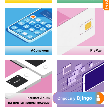
Абонемент
PrePay
Djingo
Internet Acum
Интернет
Спроси у
на портативном модеме
на телефоне