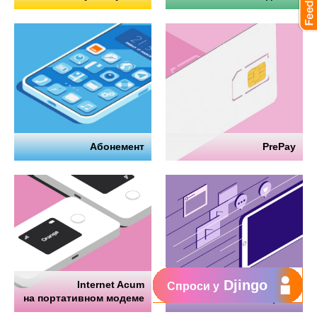
Абонемент
PrePay
Djingo
Internet Acum
Интернет
Спроси у
на портативном модеме
на телефоне