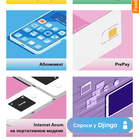
Абонемент
PrePay
Djingo
Internet Acum
Интернет
Спроси у
на портативном модеме
на телефоне