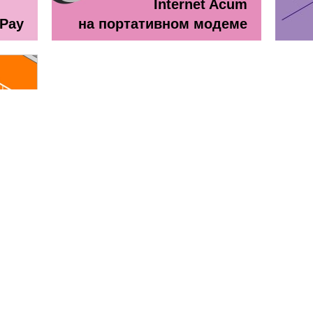
Internet Acum
ePay
на портативном модеме
line
ă + TV Interactiv / Прайс лист
Прайс лист Orange Абонемен