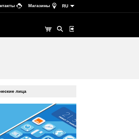
нтакты
Магазины
RU
еские лица