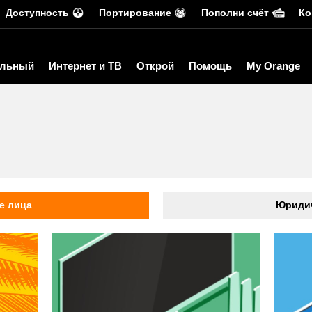
Доступность
Портирование
Пополни счёт
Ко
льный
Интернет и ТВ
Открой
Помощь
My Orange
ь
е лица
Юридич