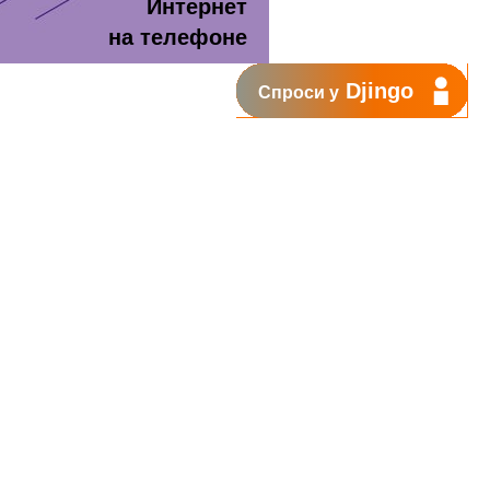
Интернет
на телефоне
Djingo
Спроси у
т