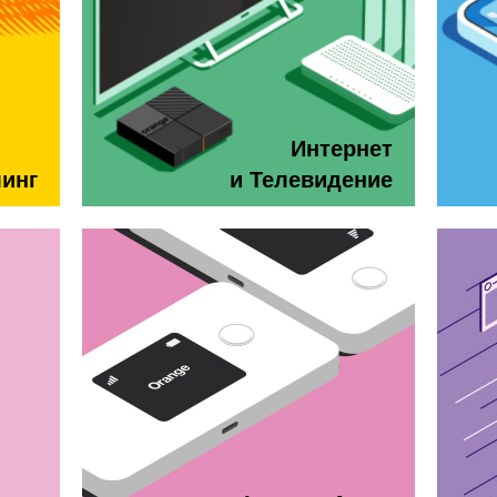
Интернет
минг
и Телевидение