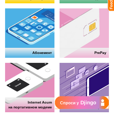
Абонемент
PrePay
Djingo
Internet Acum
Интернет
Спроси у
на портативном модеме
на телефоне