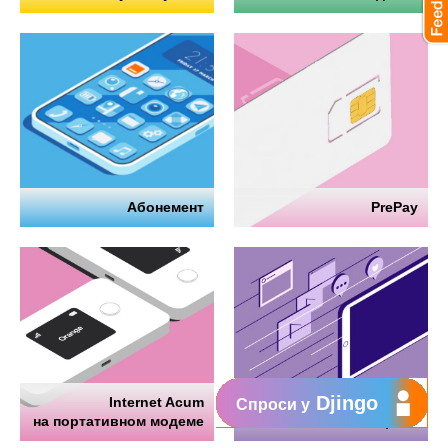
Абонемент
PrePay
Djingo
Internet Acum
Интернет
Спроси у
на портативном модеме
на телефоне