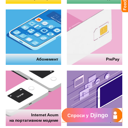
Абонемент
PrePay
Djingo
Internet Acum
Интернет
Спроси у
на портативном модеме
на телефоне