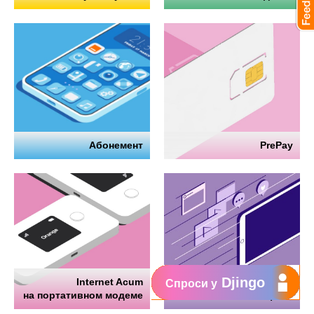
Абонемент
PrePay
Djingo
Internet Acum
Интернет
Спроси у
на портативном модеме
на телефоне