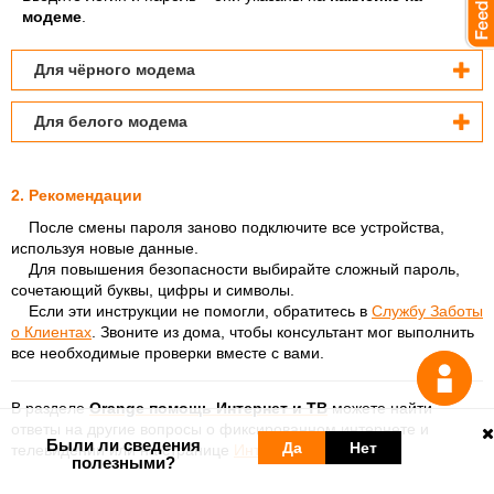
модеме
.
Для чёрного модема
Для белого модема
2. Рекомендации
После смены пароля заново подключите все устройства,
используя новые данные.
Для повышения безопасности выбирайте сложный пароль,
сочетающий буквы, цифры и символы.
Если эти инструкции не помогли, обратитесь
в
Службу Заботы
о Клиентах
.
Звоните из дома, чтобы консультант мог выполнить
все необходимые проверки вместе с вами.
В разделе
Orange помощь Интернет и ТВ
можете найти
ответы на другие вопросы о фиксированном интернете и
Были ли сведения
Да
Нет
телевидении или на странице
Интернет и ТВ
.
полезными?