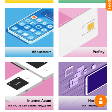
Абонемент
PrePay
Internet Acum
Интернет
Спрос
на портативном модеме
на телефоне