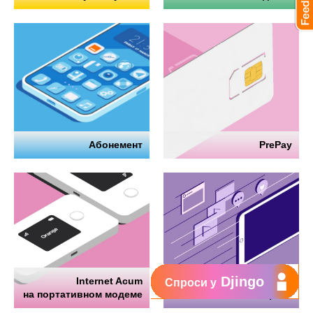
Абонемент
PrePay
Djingo
Internet Acum
Интернет
Спроси у
на портативном модеме
на телефоне