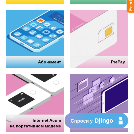
Абонемент
PrePay
Djingo
Internet Acum
Интернет
Спроси у
на портативном модеме
на телефоне