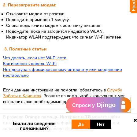
2. Перезагрузите модем:
Отключите модем от розетки.
Подождите примерно 1 минуту.
Снова подключите модем к источнику питания.
Подождите, пока не загорится индикатор WLAN.
Индикатор WLAN подтверждает, что сигнал Wi-Fi активен.
3. Полезные статьи
Что делать, если нет Wi-Fi сети
Как изменить пароль Wi-Fi
Нет доступа к фиксированному интернету или соединение
нестабильно
Если данные инструкции не помогли, обратитесь в
Службу
Заботы о Клиентах
.
Звоните из дома, чтобы консультант мог
выполнить все необходимые проверки вместе с вами.
Djingo
Спроси у
В разделе
Orange помощь Интернет и ТВ
можете найти
ответы на другие вопросы о фиксированном интернете и
Были ли сведения
Да
Нет
полезными?
телевидении или на странице
Интернет и ТВ
.