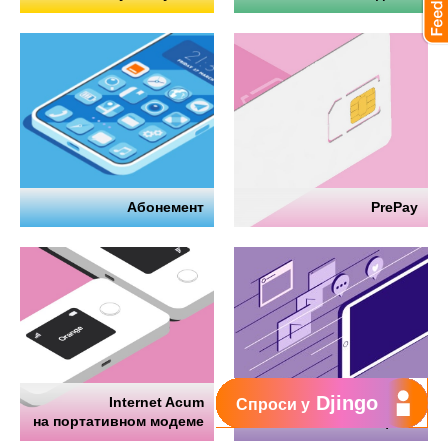
Абонемент
PrePay
Djingo
Internet Acum
Интернет
Спроси у
на портативном модеме
на телефоне