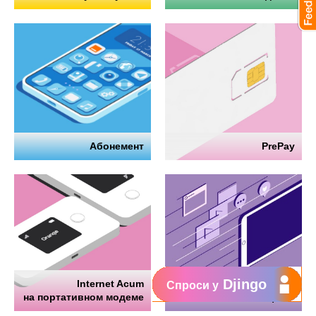
Абонемент
PrePay
Djingo
Internet Acum
Интернет
Спроси у
на портативном модеме
на телефоне