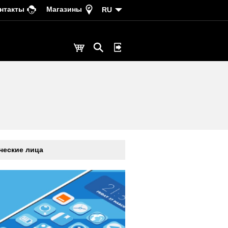
нтакты
Магазины
RU
еские лица