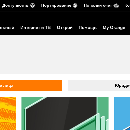
Доступность
Портирование
Пополни счёт
Ко
льный
Интернет и ТВ
Открой
Помощь
My Orange
ь
е лица
Юридич