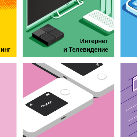
Интернет
минг
и Телевидение