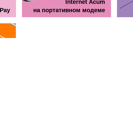
Internet Acum
ePay
на портативном модеме
line
ă + TV Interactiv / Прайс лист
Прайс лист Orange Абонемен