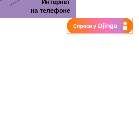
Интернет
на телефоне
Djingo
Спроси у
т