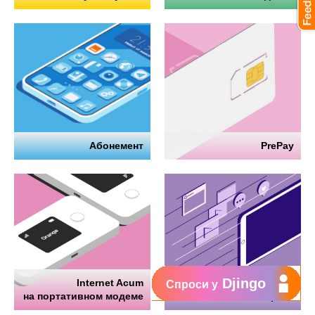
Абонемент
PrePay
Djingo
Internet Acum
Интернет
Спроси у
на портативном модеме
на телефоне