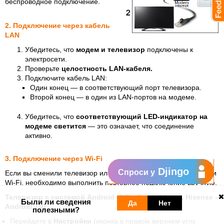
беспроводное подключение.
2. Подключение через кабель
LAN
Убедитесь, что
модем и телевизор
подключены к
электросети.
Проверьте
целостность LAN-кабеля.
Подключите кабель LAN:
Один конец — в соответствующий порт телевизора.
Второй конец — в один из LAN-портов на модеме.
Убедитесь, что
соответствующий LED-индикатор на
модеме светится
— это означает, что соединение
активно.
3. Подключение через Wi-Fi
Djingo
Спроси у
Если вы сменили телевизор или изменили имя или пароль сети
Wi-Fi, необходимо выполнить повторное подключение вручную.
Телевизор с системой Android (TCL, Sony, Allview, Hisense –
Были ли сведения
Да
Нет
Android TV):
полезными?
Перейдите в
Настройки
(иконка в правом верхнем углу