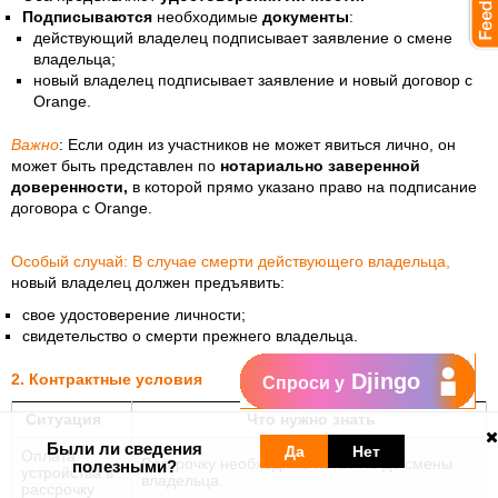
Подписываются
необходимые
документы
:
действующий владелец подписывает заявление о смене
владельца;
новый владелец подписывает заявление и новый договор с
Orange.
Важно
: Если один из участников не может явиться лично, он
может быть представлен по
нотариально заверенной
доверенности,
в которой прямо указано право на подписание
договора с Orange.
Особый случай: В случае смерти действующего владельца,
новый владелец должен предъявить:
свое удостоверение личности;
свидетельство о смерти прежнего владельца.
Djingo
2. Контрактные условия
Спроси у
Ситуация
Что нужно знать
Были ли сведения
Да
Нет
Оплата
Рассрочку необходимо погасить до смены
полезными?
устройства в
владельца.
рассрочку