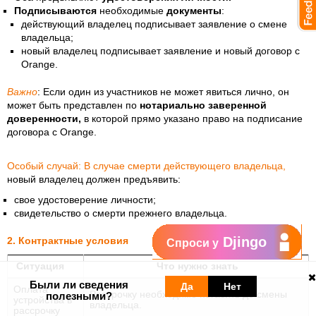
Подписываются
необходимые
документы
:
действующий владелец подписывает заявление о смене
владельца;
новый владелец подписывает заявление и новый договор с
Orange.
Важно
: Если один из участников не может явиться лично, он
может быть представлен по
нотариально заверенной
доверенности,
в которой прямо указано право на подписание
договора с Orange.
Особый случай: В случае смерти действующего владельца,
новый владелец должен предъявить:
свое удостоверение личности;
свидетельство о смерти прежнего владельца.
Djingo
2. Контрактные условия
Спроси у
Ситуация
Что нужно знать
Были ли сведения
Да
Нет
Оплата
Рассрочку необходимо погасить до смены
полезными?
устройства в
владельца.
рассрочку