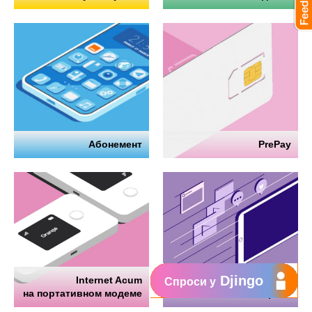
Абонемент
PrePay
Djingo
Internet Acum
Интернет
Спроси у
на портативном модеме
на телефоне