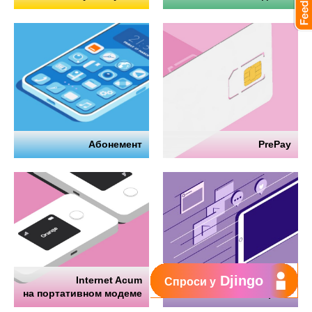
Абонемент
PrePay
Djingo
Internet Acum
Интернет
Спроси у
на портативном модеме
на телефоне