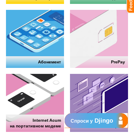
Абонемент
PrePay
Djingo
Internet Acum
Интернет
Спроси у
на портативном модеме
на телефоне