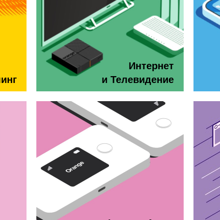
Интернет
минг
и Телевидение