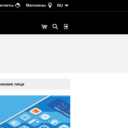
нтакты
Магазины
RU
еские лица