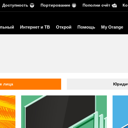
Доступность
Портирование
Пополни счёт
Ко
льный
Интернет и ТВ
Открой
Помощь
My Orange
ь
е лица
Юридич