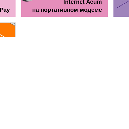
Internet Acum
ePay
на портативном модеме
line
ă + TV Interactiv / Прайс лист
Прайс лист Orange Абонемен