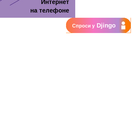
Интернет
на телефоне
Djingo
Спроси у
т