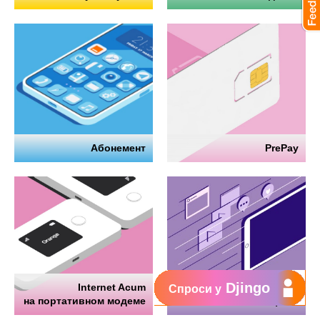
Абонемент
PrePay
Djingo
Internet Acum
Интернет
Спроси у
на портативном модеме
на телефоне