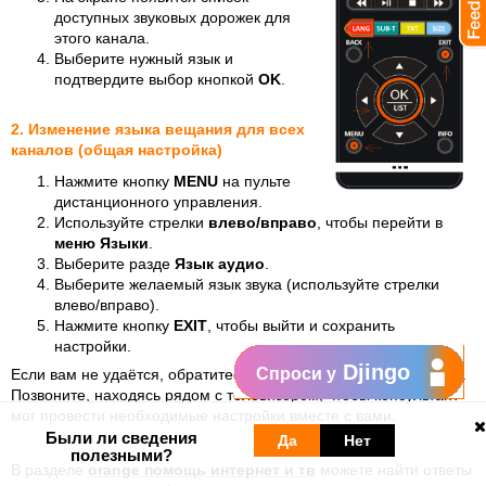
доступных звуковых дорожек для
этого канала.
Выберите нужный язык и
подтвердите выбор кнопкой
OK
.
2. Изменение языка вещания для всех
каналов (общая настройка)
Нажмите кнопку
MENU
на пульте
дистанционного управления.
Используйте стрелки
влево/вправо
, чтобы перейти в
меню
Языки
.
Выберите
разде
Язык
aудио
.
Выберите желаемый язык звука (используйте стрелки
влево/вправо).
Нажмите кнопку
EXIT
, чтобы выйти и сохранить
настройки.
Djingo
Спроси у
Если вам не удаётся, обратитесь в
Службу Заботы о Клиентах
.
Позвоните, находясь рядом с телевизором, чтобы консультант
мог провести необходимые настройки вместе с вами.
Были ли сведения
Да
Нет
полезными?
В разделе
orange помощь интернет и тв
можете найти ответы