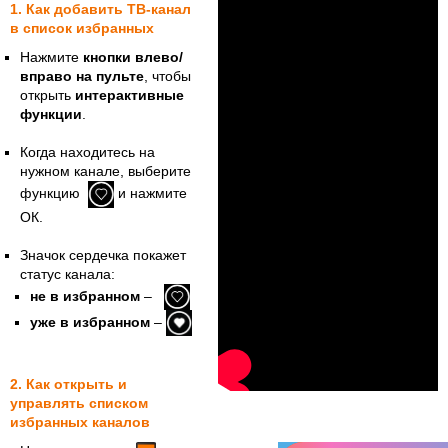
1. Как добавить ТВ-канал
в список избранных
Нажмите
кнопки влево/
вправо на пульте
, чтобы
открыть
интерактивные
функции
.
Когда находитесь на
нужном канале, выберите
функцию
и нажмите
ОК.
Значок сердечка покажет
статус канала:
не в избранном
–
уже в избранном
–
2. Как открыть и
управлять списком
избранных каналов