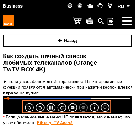
Business
RU
Назад
Как создать личный список
любимых телеканалов (Orange
Tv/TV BOX 4K)
► Если у вас абонемент
Интерактивное ТВ
, интерактивные
функции появляются автоматически при нажатии кнопок
влево/
вправо
на пульте.
*
Если указанное выше меню
НЕ появляется
, это означает, что
у вас абонемент
Fibra și TV Acasă
.