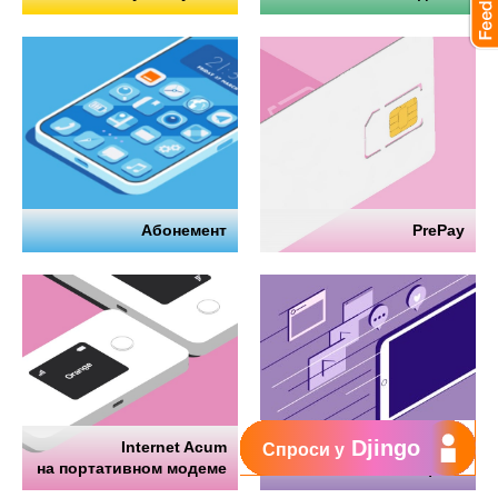
Абонемент
PrePay
Djingo
Internet Acum
Интернет
Спроси у
на портативном модеме
на телефоне