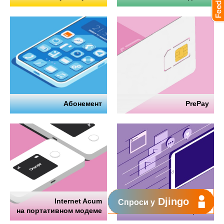
Абонемент
PrePay
Djingo
Internet Acum
Интернет
Спроси у
на портативном модеме
на телефоне