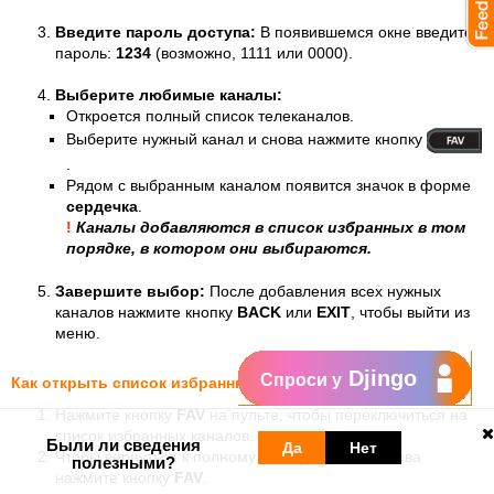
Введите пароль доступа:
В появившемся окне введите
пароль:
1234
(возможно, 1111 или 0000).
Выберите любимые каналы:
Откроется полный список телеканалов.
Выберите нужный канал и снова нажмите кнопку
.
Рядом с выбранным каналом появится значок в форме
сердечка
.
!
Каналы добавляются в список избранных в том
порядке, в котором они выбираются.
Завершите выбор:
После добавления всех нужных
каналов нажмите кнопку
BACK
или
EXIT
, чтобы выйти из
меню.
Djingo
Спроси у
Как открыть список избранных каналов
Нажмите кнопку
FAV
на пульте, чтобы переключиться на
список избранных каналов.
Были ли сведения
Да
Нет
Чтобы вернуться к полному списку каналов, снова
полезными?
нажмите кнопку
FAV
.