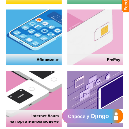
Абонемент
PrePay
Djingo
Internet Acum
Интернет
Спроси у
на портативном модеме
на телефоне