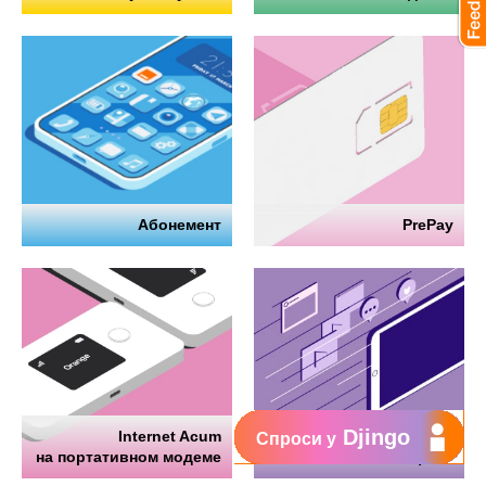
Абонемент
PrePay
Djingo
Internet Acum
Интернет
Спроси у
на портативном модеме
на телефоне