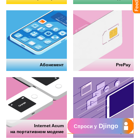
Абонемент
PrePay
Djingo
Internet Acum
Интернет
Спроси у
на портативном модеме
на телефоне