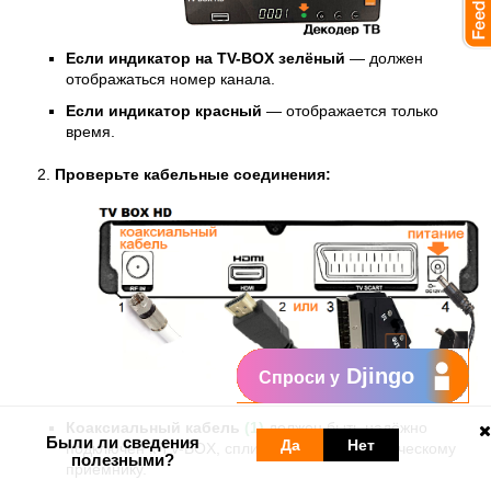
Если индикатор на ТV-BOX зелёный
— должен
отображаться номер канала.
Если индикатор красный
— отображается только
время.
Проверьте кабельные соединения:
Djingo
Спроси у
Коаксиальный кабель
(1)
должен быть надёжно
Были ли сведения
Да
Нет
подключён к ТV-BOX, сплиттеру, модему/оптическому
полезными?
приёмнику.