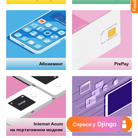
Абонемент
PrePay
Djingo
Internet Acum
Интернет
Спроси у
на портативном модеме
на телефоне