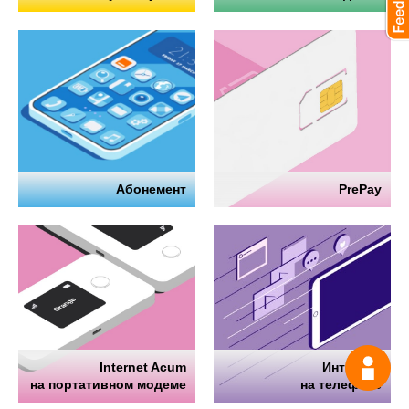
Абонемент
PrePay
Internet Acum
Интернет
Спрос
на портативном модеме
на телефоне