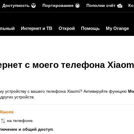
Доступность
Портирование
Пополни счёт
Ко
льный
Интернет и ТВ
Открой
Помощь
My Orange
ернет с моего телефона Xiaom
ому устройству с вашего телефона Xiaomi? Активируйте функцию
Мо
других устройств.
 Xiaomi
е
на телефоне.
лючение и общий доступ
.