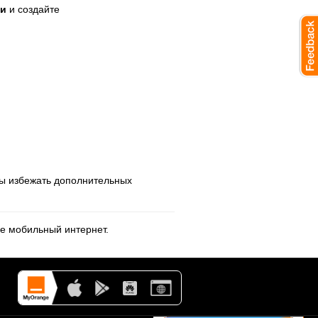
ти
и создайте
бы избежать дополнительных
ге
м
обильный
и
нтернет.