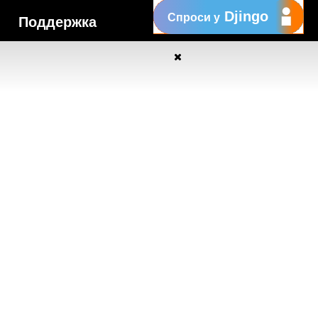
Djingo
Спроси у
Поддержка
My Orange
Помощь
New
Orange Chat
Orange Service
Образцы заявлений
Как подать жалобу
Защититесь от
мошенничества
Заявить о нарушении
Политика конфиденциальности