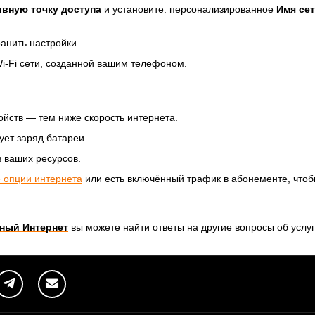
ивную точку доступа
и установите: персонализированное
Имя се
анить настройки.
i-Fi сети, созданной вашим телефоном.
йств — тем ниже скорость интернета.
ует заряд батареи.
 ваших ресурсов.
 опции интернета
или есть включённый трафик в абонементе, что
ный Интернет
вы можете найти о
тветы на другие вопросы об услу