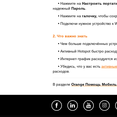
•
Нажмите на
Настроить портат
надежный
Пароль
.
•
Нажмите на
галочку,
чтобы сохр
•
Подключи нужное устройство к W
2. Что важно знать
•
Чем больше подключённых устро
•
Активный Hotspot быстро расход
•
Интернет-трафик расходуется из
•
Убедись, что у вас есть
активные
расходов.
В разделе
Orange Помощь Мобиль