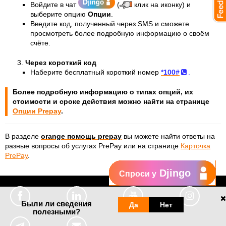
Войдите в чат
(
клик на иконку) и
выберите опцию
Опции
.
Введите код, полученный через SMS и сможете
просмотреть более подробную информацию о своём
счёте.
Через короткий код
Наберите бесплатный короткий номер
*100#
.
Более подробную информацию о типах опций, их
стоимости и сроке действия можно найти на странице
Опции Prepay
.
В разделе
orange помощь prepay
вы можете найти ответы на
разные вопросы об услугах PrePay или на странице
Карточка
PrePay
.
Djingo
Спроси у
Были ли сведения
Да
Нет
полезными?