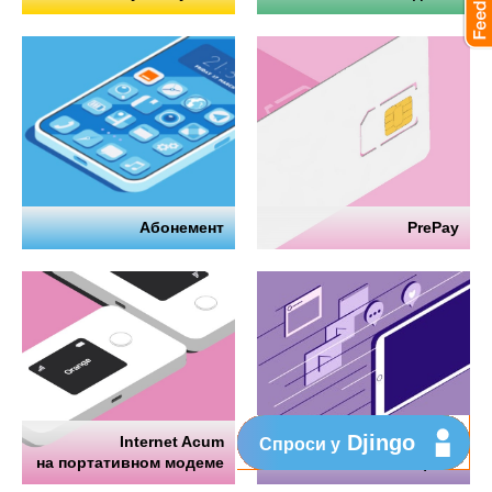
Абонемент
PrePay
Djingo
Internet Acum
Интернет
Спроси у
на портативном модеме
на телефоне