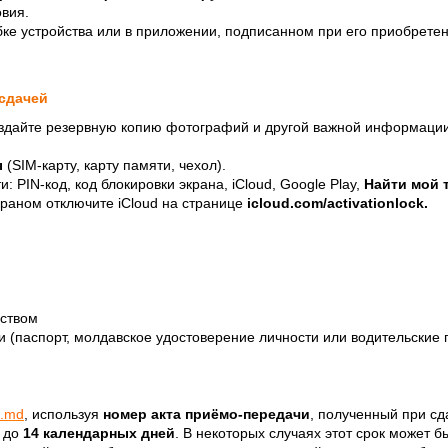
вия.
бке устройства или в приложении, подписанном при его приобрете
 сдачей
оздайте резервную копию фотографий и другой важной информации
ы
(SIM-карту, карту памяти, чехол).
PIN-код, код блокировки экрана, iCloud, Google Play,
Найти мой 
аном отключите iCloud на странице
icloud.com/activationlock.
:
ством
паспорт, молдавское удостоверение личности или водительские 
e.md
, используя
номер акта приёмо-передачи
, полученный при сд
 до
14 календарных дней
. В некоторых случаях этот срок может б