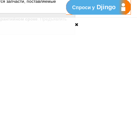
ся запчасти, поставляемые
Djingo
Спроси у
арантийном сроке
. Предъявлять
пных при ежемесячном абонементе.
Поддержка
My Orange
Помощь
New
Orange Chat