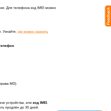
нии. Для телефона код IMEI можно
. Узнайте,
где можно хранить
телефон
.
права MD).
аче устройства, или
код IMEI
.
ыть продлён до 30 дней.