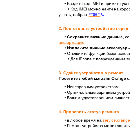
• Введите код IMEI и примите усло
•
Код IMEI можно найти на коро
узнать, набрав
*#06#
.
2. Подготовьте устройство перед
• Сохраните важные данные
, с
информацию
.
• Извлеките личные аксессуар
• Отключите функции безопасности: 
• Для iPhone с повреждённым экр
3. Сдайте устройство в ремонт
Посетите любой магазин Orange
с
• Неисправным устройством
• Оригинальным зарядным устрой
• Вашим удостоверением личности (
4. Проверить статус ремонта
• в любое время на
service.orang
• Ремонт устройства может занять