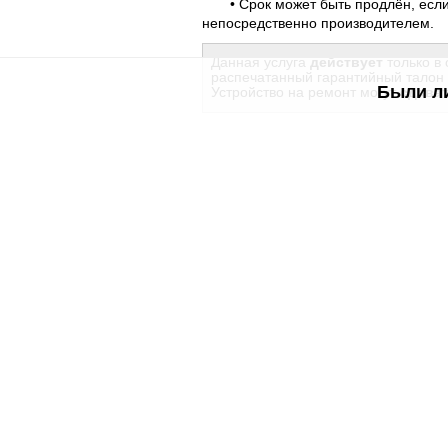
• Срок может быть продлён, если у
непосредственно производителем.
Данная услуга
действует
только в
распечатанный гарантийный талон 
Были л
Устройство на ремонт могут
сдава
В разделе
Оrange Помощь Абонем
Полезное
Об Orange Moldova
ISO
Код этики