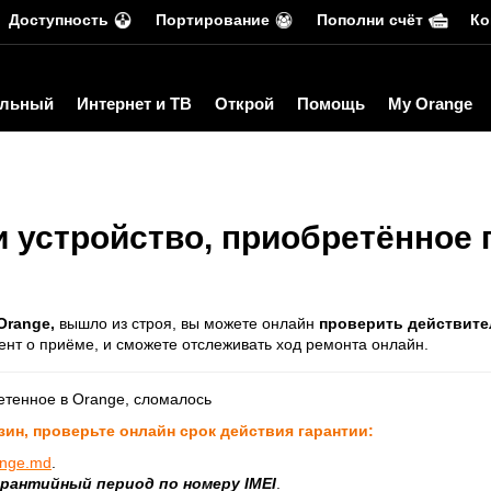
Доступность
Портирование
Пополни счёт
Ко
льный
Интернет и ТВ
Открой
Помощь
My Orange
и устройство, приобретённое 
Orange,
вышло из строя, вы можете онлайн
проверить действите
ент о приёме, и сможете отслеживать ход ремонта онлайн.
ретенное в Orange, сломалось
зин, проверьте онлайн срок действия гарантии:
ange.md
.
рантийный период по номеру IMEI
.