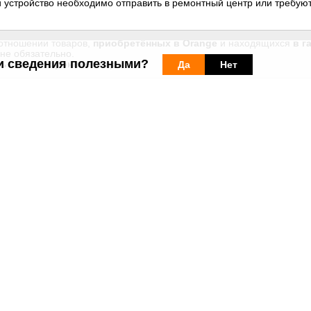
стройство необходимо отправить в ремонтный центр или требуют
 отношении товаров,
приобретённых в Orange
и находящихся
в г
не обязательно.
и сведения полезными?
ть
также
сторонние лица.
Да
Нет
ент
вы можете найти ответы на другие вопросы об услугах, досту
Веб-сайты
Легальная
информация
my.orange.md
Договорные условия
Онлайн магазин
Необходимые документы
cybersecurity.orange.md