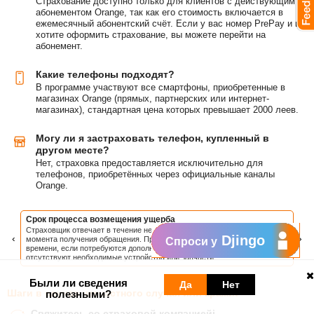
Страхование доступно только для клиентов с действующим
абонементом Orange, так как его стоимость включается в
ежемесячный абонентский счёт. Если у вас номер PrePay и вы
хотите оформить страхование, вы можете перейти на
абонемент.
Какие телефоны подходят?
В программе участвуют все смартфоны, приобретенные в
магазинах Orange (прямых, партнерских или интернет-
магазинах), стандартная цена которых превышает 2000 леев.
Могу ли я застраховать телефон, купленный в
другом месте?
Нет, страховка предоставляется исключительно для
телефонов, приобретённых через официальные каналы
Orange.
Срок процесса возмещения ущерба
Стр
Страховщик отвечает в течение не более 30 календарных дней с
Гар
‹
›
Djingo
момента получения обращения. Процесс может занять больше
деф
Спроси у
времени, если потребуются дополнительные документы или
уда
отсутствуют необходимые устройства или запчасти.
явл
Были ли сведения
Да
Нет
Шаги в случае несчастного случая или кражиt
полезными?
Свяжитесь со страховой компаниейi