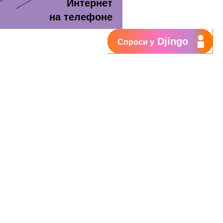
Интернет
на телефоне
Djingo
Спроси у
т