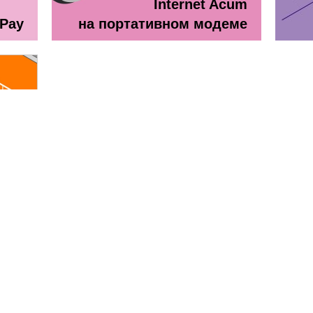
Internet Acum
ePay
на портативном модеме
line
ă + TV Interactiv / Прайс лист
Прайс лист Orange Абонемен