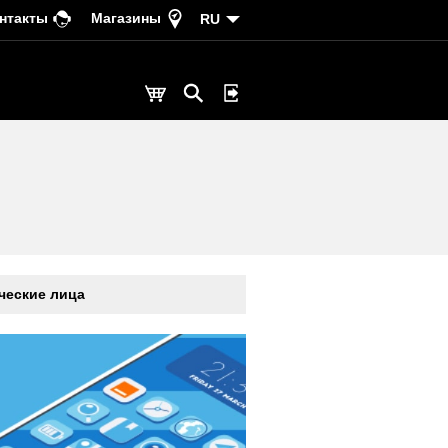
нтакты
Магазины
RU
еские лица