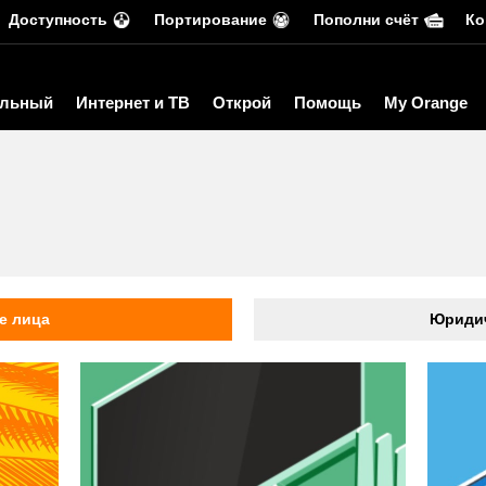
Доступность
Портирование
Пополни счёт
Ко
льный
Интернет и ТВ
Открой
Помощь
My Orange
ь
е лица
Юридич