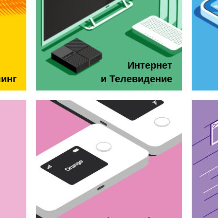
Интернет
минг
и Телевидение