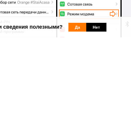
и сведения полезными?
Да
Нет
йств — тем ниже скорость интернета.
ует заряд батареи.
 ваших ресурсов.
 опции интернета
или есть включённый трафик в абонементе, что
ый интернет
вы можете найти о
тветы на другие вопросы об услуг