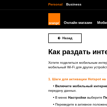
Personal
Business
Онлайн магазин
Моби
Назад
Как раздать инт
Хотите поделиться мобильным интер
мобильный Wi-Fi для других устройст
1. Шаги для активации Hotspot на
•
Включите мобильный интерне
передачу данных.
•
В меню
Настройки
выберите
Пе
•
Переведите в активное положен