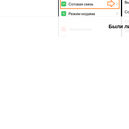
Были л
3. Что важно знать
•
Чем больше подключённых устро
•
Активный Hotspot быстро расход
•
Интернет-трафик расходуется из
•
Убедись, что у вас есть
активные
расходов.
В разделе
orange помощь мобильн