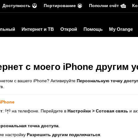
Доступность
Портирование
Пополни счёт
Ко
льный
Интернет и ТВ
Открой
Помощь
My Orange
ернет с моего iPhone другим 
нетом с вашего iPhone? Активируйте
Персональную точку досту
в.
 iPhone
т
:
на телефоне. Перейдите в
Настройки > Сотовая связь
и ак
рсональная точка доступа
.
ие настройку
Разрешить другим подключаться
.