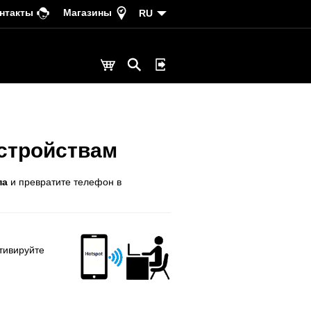
нтакты
Магазины
RU
устройствам
па
и превратите телефон в
тивируйте