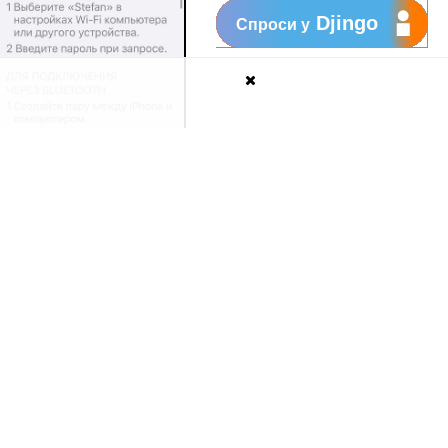
Djingo
Спроси у
бы избежать дополнительных
е
м
обильный
и
нтернет.