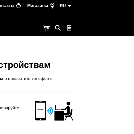
нтакты
Магазины
RU
устройствам
па
и превратите телефон в
тивируйте