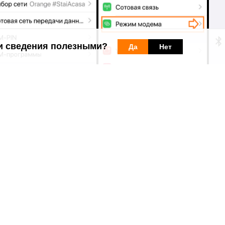
и сведения полезными?
Да
Нет
йств — тем ниже скорость интернета.
ует заряд батареи.
 ваших ресурсов.
 опции интернета
или есть включённый трафик в абонементе, что
ый интернет
вы можете найти о
тветы на другие вопросы об услуг