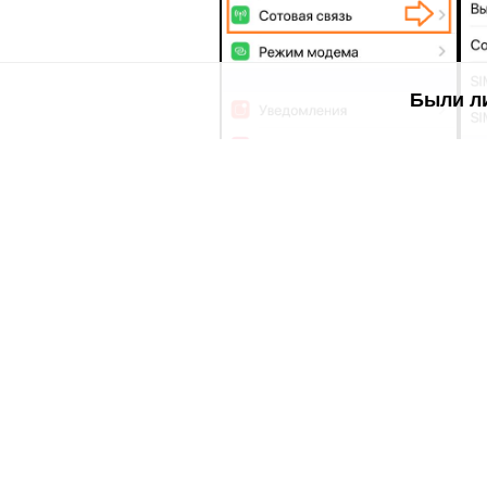
Были л
3. Что важно знать
•
Чем больше подключённых устро
•
Активный Hotspot быстро расход
•
Интернет-трафик расходуется из
•
Убедись, что у вас есть
активные
расходов.
В разделе
orange помощь мобильн