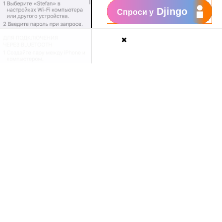
Djingo
Спроси у
бы избежать дополнительных
е
м
обильный
и
нтернет.