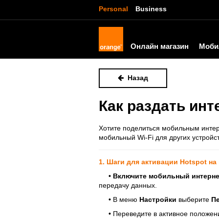
Personal
Business
Онлайн магазин
Моби
Назад
Как раздать инт
Хотите поделиться мобильным интер
мобильный Wi-Fi для других устройст
1. Шаги для активации Hotspot на
•
Включите мобильный интерне
передачу данных.
•
В меню
Настройки
выберите
Пе
•
Переведите в активное положен