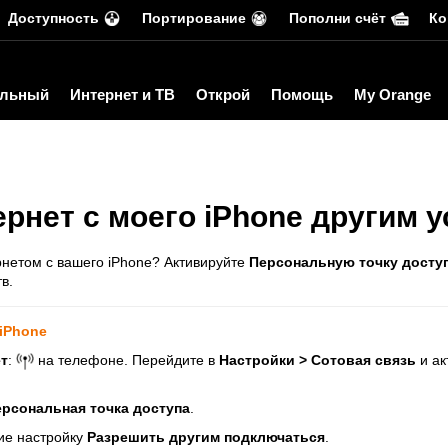
Доступность
Портирование
Пополни счёт
Ко
льный
Интернет и ТВ
Открой
Помощь
My Orange
ернет с моего iPhone другим 
нетом с вашего iPhone? Активируйте
Персональную точку досту
в.
 iPhone
т
:
на телефоне. Перейдите в
Настройки > Сотовая связь
и ак
рсональная точка доступа
.
ие настройку
Разрешить другим подключаться
.