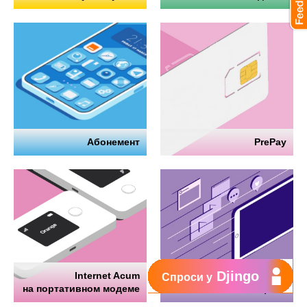
Абонемент
PrePay
Djingo
Internet Acum
Интернет
Спроси у
на портативном модеме
на телефоне